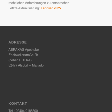
rechtlichen Anforderungen zu entsprechen.
Letzte Aktualisierung:
Februar 2025
.
ADRESSE
ABRAXAS Apotheke
Eschweilerstraße 2b
(neben EDEKA)
52477 Alsdorf – Mariadorf
KONTAKT
Tel.:
02404 9188500