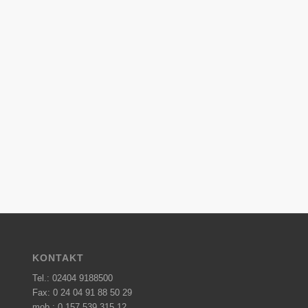
KONTAKT
Tel.:
02404 9188500
Fax: 0 24 04 91 88 50 29
mob.:
0 157 539 315 12