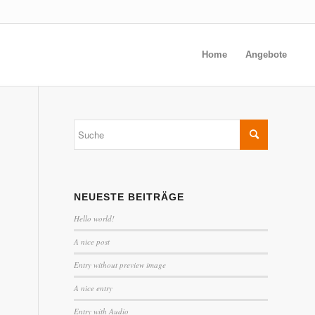
Home
Angebote
NEUESTE BEITRÄGE
Hello world!
A nice post
Entry without preview image
A nice entry
Entry with Audio