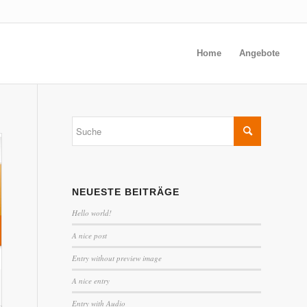
Home
Angebote
NEUESTE BEITRÄGE
Hello world!
A nice post
Entry without preview image
A nice entry
Entry with Audio