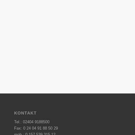
KONTAKT
Tel.:
02404 9188500
Fax: 0 24 04 91 88 50 29
mob.:
0 157 539 315 12